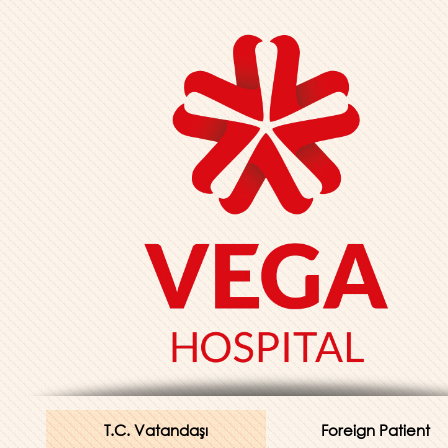
T.C. Vatandaşı
Foreign Patient