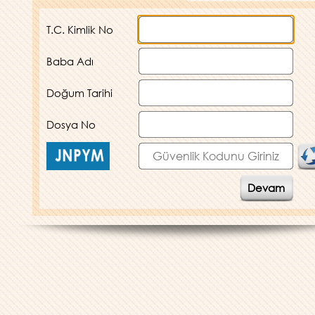
T.C. Kimlik No
Baba Adı
Doğum Tarihi
Dosya No
Devam